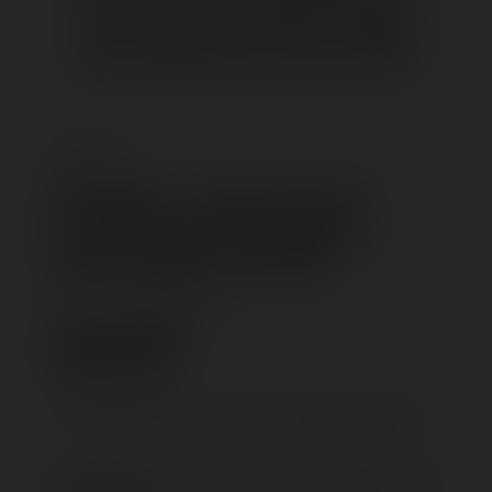
berdiri di puncak kejayaan finansial
Anda. Kunjungi tautan resmi NONA88
sekarang dan klaim hadiah utama Anda!
NONA88
NONA88 - Capai Puncak
Keuntungan Tertinggi di
Game Online Summit
Item #:
188.599.370
Rp15.555
4.9 rating
Write a Review
Availability :
NONA88
Imported from
HOME