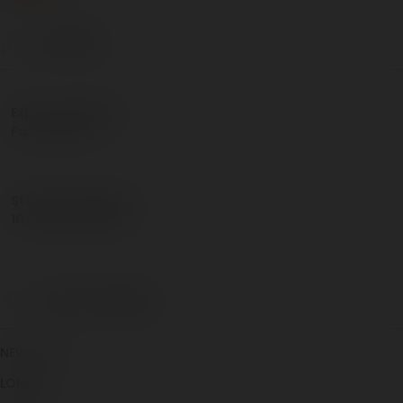
SHIPPING
Express Shipping
Fast Delivery
Standard Shipping
10+ Business Days
CITIES COVERED
NEW YORK
LONDON