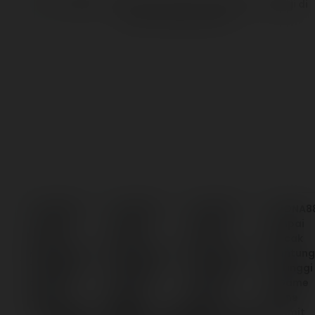
NONA88 adalah destinasi taruhan