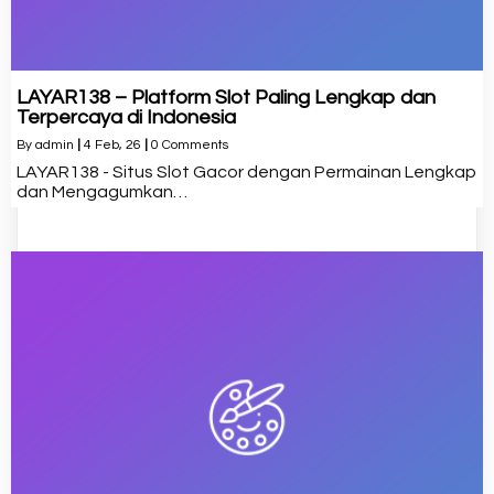
LAYAR138 – Platform Slot Paling Lengkap dan
Terpercaya di Indonesia
By
admin
|
4
Feb, 26
|
0 Comments
LAYAR138 - Situs Slot Gacor dengan Permainan Lengkap
dan Mengagumkan…