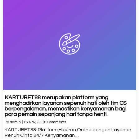
KARTUBET88 merupakan platform yang
menghadirkan layanan sepenuh hati oleh tim CS
berpengalaman, memastikan kenyamanan bagi
para pemain sepanjang hari tanpa henti.
By
admin
|
16
Nov, 25
|
0 Comments
KARTUBET88: Platform Hiburan Online dengan Layanan
Penuh Cinta 24/7 Kenyamanan…