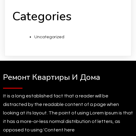
Categories
Uncategorized
Ремонт Квартиры И Дома
It is a long established fact that a reader will be
distracted by the readable content of a page when
looking at its layout. The point of using Lorem Ipsum is that
it has a more-or-less normal distribution of letters, as
opposed to using 'Content here