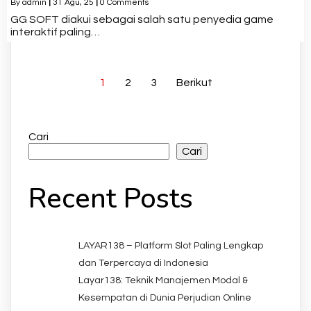
By
admin
|
31
Agu, 25
|
0 Comments
GG SOFT diakui sebagai salah satu penyedia game
interaktif paling…
1
2
3
Berikut
Cari
Cari
Recent Posts
LAYAR138 – Platform Slot Paling Lengkap
dan Terpercaya di Indonesia
Layar138: Teknik Manajemen Modal &
Kesempatan di Dunia Perjudian Online