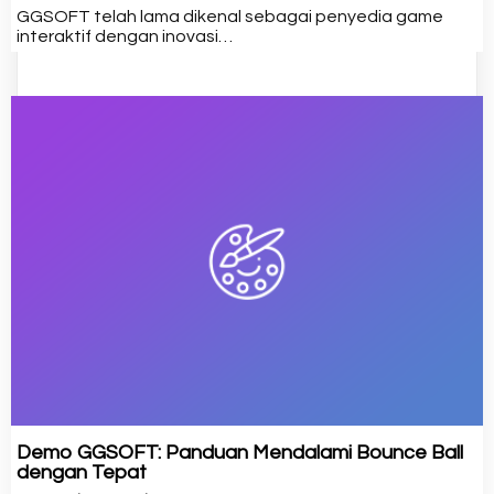
GGSOFT telah lama dikenal sebagai penyedia game
interaktif dengan inovasi…
Demo GGSOFT: Panduan Mendalami Bounce Ball
dengan Tepat