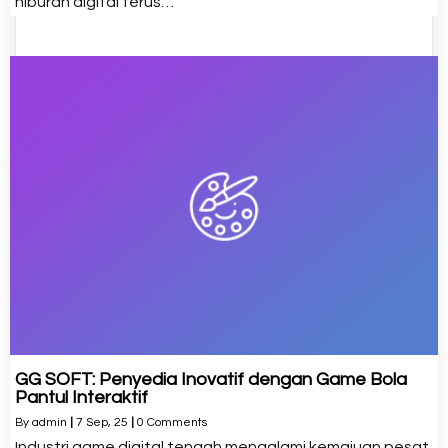
hiburan digital terus…
GG SOFT: Penyedia Inovatif dengan Game Bola
Pantul Interaktif
By
admin
|
7
Sep, 25
|
0 Comments
Industri game digital tengah mengalami kemajuan pesat,