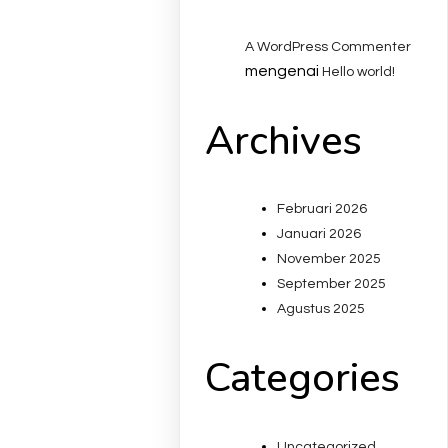
A WordPress Commenter
mengenai
Hello world!
Archives
Februari 2026
Januari 2026
November 2025
September 2025
Agustus 2025
Categories
Uncategorized