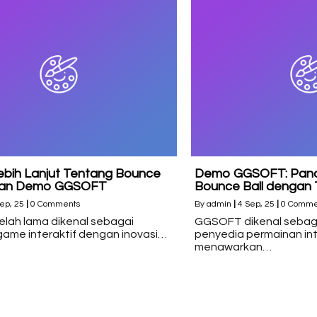
Lebih Lanjut Tentang Bounce
Demo GGSOFT: Pand
ngan Demo GGSOFT
Bounce Ball dengan
ep, 25
|
0 Comments
By
admin
|
4
Sep, 25
|
0 Comme
lah lama dikenal sebagai
GGSOFT dikenal sebaga
ame interaktif dengan inovasi…
penyedia permainan int
menawarkan…