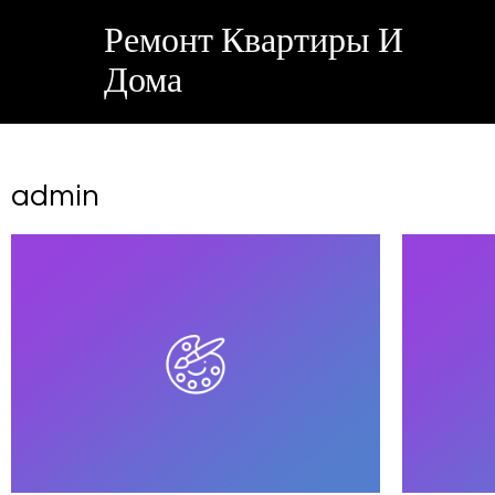
Ремонт Квартиры И
Дома
admin