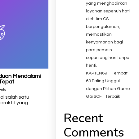
yang menghadirkan
layanan sepenuh hati
oleh tim CS
berpengalaman,
memastikan
kenyamanan bagi
para pemain
sepanjang hari tanpa
henti.
KAPTEN69 – Tempat
uan Mendalami
 Tepat
69 Paling Unggul
dengan Pilihan Game
nts
GG SOFT Terbaik
i salah satu
eraktif yang
Recent
Comments