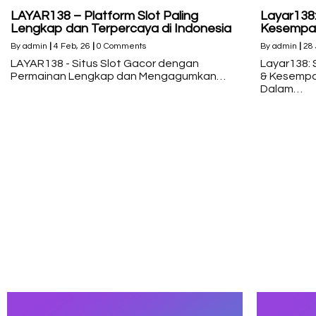
LAYAR138 – Platform Slot Paling
Layar138
Lengkap dan Terpercaya di Indonesia
Kesempata
By
admin
|
4
Feb, 26
|
0 Comments
By
admin
|
28
LAYAR138 - Situs Slot Gacor dengan
Layar138:
Permainan Lengkap dan Mengagumkan…
& Kesempa
Dalam…