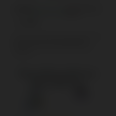
Availability
Imported from
MISTERUNTUNG88
:
HOME
Color :
GREEN
Akses informasi A1 dan tips menang mudah lewat
Game Online Insider di MISTERUNTUNG88.
Jaminan server aman, anti-blokir, dan bonus
melimpah.