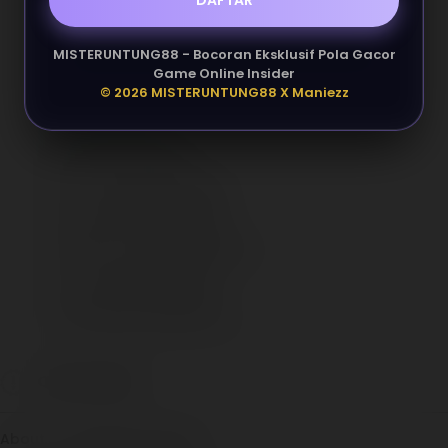
DAFTAR
DAFTAR
MISTERUNTUNG88 - Bocoran Eksklusif Pola Gacor
LOGIN
Game Online Insider
© 2026 MISTERUNTUNG88 X Maniezz
Keyword Populer
MISTERUNTUNG88
Situs MISTERUNTUNG88
Agen MISTERUNTUNG88
Platform MISTERUNTUNG88
Link MISTERUNTUNG88
MISTERUNTUNG88 Resmi
Game Online
QUICK LINKS
Situs Game Online
Website Game Online
About Us MISTERUNTUNG88