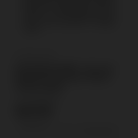
Berhentilah berspekulasi secara buta di
tempat lain. Bergabunglah bersama
komunitas cerdas sekarang juga dan
kuasai arena permainan ini dengan
mudah!
MISTERUNTUNG88
MISTERUNTUNG88 - Bocoran
Eksklusif Pola Gacor Game
Online Insider
Item #:
188.599.370
Rp45.000
4.9 rating
Write a Review